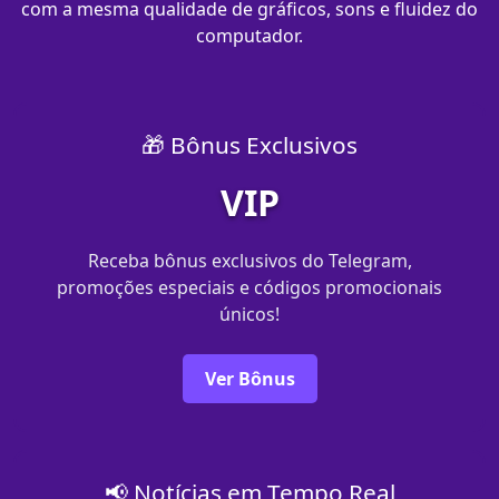
com a mesma qualidade de gráficos, sons e fluidez do
computador.
🎁 Bônus Exclusivos
VIP
Receba bônus exclusivos do Telegram,
promoções especiais e códigos promocionais
únicos!
Ver Bônus
📢 Notícias em Tempo Real