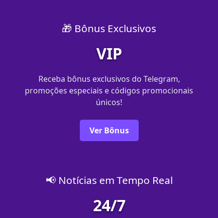
🎁 Bônus Exclusivos
VIP
Receba bônus exclusivos do Telegram,
promoções especiais e códigos promocionais
únicos!
Ver Bônus
📢 Notícias em Tempo Real
24/7