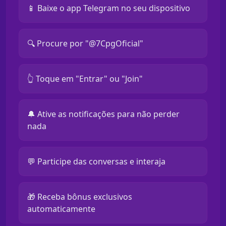
📱 Baixe o app Telegram no seu dispositivo
🔍 Procure por "@7CpgOficial"
👆 Toque em "Entrar" ou "Join"
🔔 Ative as notificações para não perder
nada
💬 Participe das conversas e interaja
🎁 Receba bônus exclusivos
automaticamente