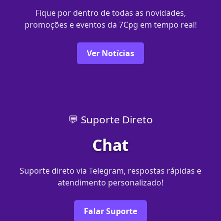
Fique por dentro de todas as novidades,
promoções e eventos da 7Cpg em tempo real!
Ver Notícias
💬 Suporte Direto
Chat
Suporte direto via Telegram, respostas rápidas e
atendimento personalizado!
Falar Suporte