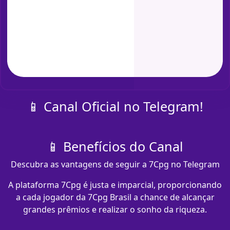
📱 Canal Oficial no Telegram!
📱 Benefícios do Canal
Descubra as vantagens de seguir a 7Cpg no Telegram
A plataforma 7Cpg é justa e imparcial, proporcionando
a cada jogador da 7Cpg Brasil a chance de alcançar
grandes prêmios e realizar o sonho da riqueza.