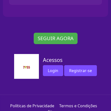
SEGUIR AGORA
Acessos
Login
Registrar-se
Políticas de Privacidade
Termos e Condições