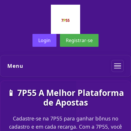
Login
Registrar-se
Menu
📱 7P55 A Melhor Plataforma
de Apostas
Cadastre-se na 7P55 para ganhar bônus no
cadastro e em cada recarga. Com a 7P55, você