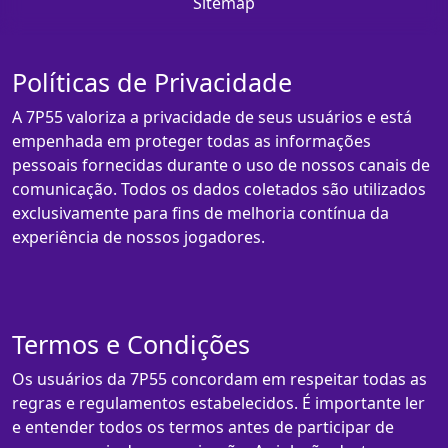
Sitemap
Políticas de Privacidade
A 7P55 valoriza a privacidade de seus usuários e está
empenhada em proteger todas as informações
pessoais fornecidas durante o uso de nossos canais de
comunicação. Todos os dados coletados são utilizados
exclusivamente para fins de melhoria contínua da
experiência de nossos jogadores.
Termos e Condições
Os usuários da 7P55 concordam em respeitar todas as
regras e regulamentos estabelecidos. É importante ler
e entender todos os termos antes de participar de