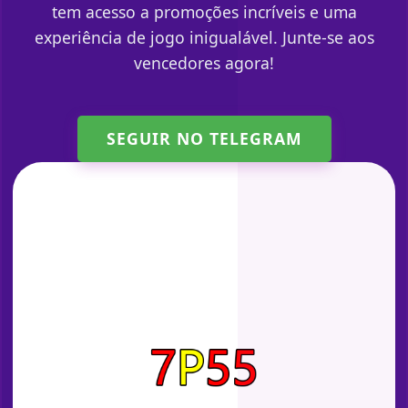
tem acesso a promoções incríveis e uma
experiência de jogo inigualável. Junte-se aos
vencedores agora!
SEGUIR NO TELEGRAM