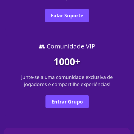
Falar Suporte
👥 Comunidade VIP
1000+
Junte-se a uma comunidade exclusiva de
jogadores e compartilhe experiências!
Entrar Grupo