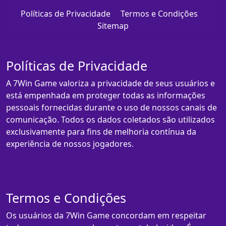
Políticas de Privacidade
Termos e Condições
Sitemap
Políticas de Privacidade
A 7Win Game valoriza a privacidade de seus usuários e
está empenhada em proteger todas as informações
pessoais fornecidas durante o uso de nossos canais de
comunicação. Todos os dados coletados são utilizados
exclusivamente para fins de melhoria contínua da
experiência de nossos jogadores.
Termos e Condições
Os usuários da 7Win Game concordam em respeitar