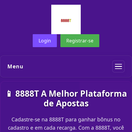
Login
Registrar-se
Menu
📱 8888T A Melhor Plataforma
de Apostas
Cadastre-se na 8888T para ganhar bônus no
cadastro e em cada recarga. Com a 8888T, você