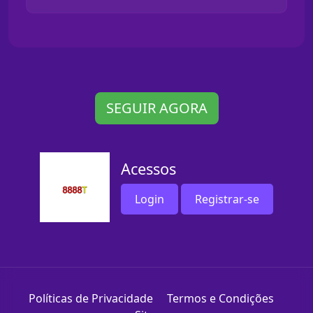
SEGUIR AGORA
Acessos
Login
Registrar-se
Políticas de Privacidade
Termos e Condições