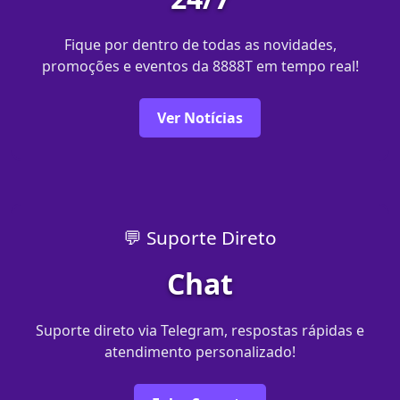
Fique por dentro de todas as novidades,
promoções e eventos da 8888T em tempo real!
Ver Notícias
💬 Suporte Direto
Chat
Suporte direto via Telegram, respostas rápidas e
atendimento personalizado!