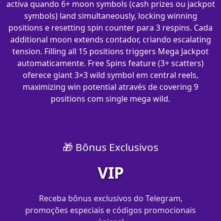
activa quando 6+ moon symbols (cash prizes ou jackpot
symbols) land simultaneously, locking winning
positions e resetting spin counter para 3 respins. Cada
additional moon extends contador, criando escalating
tension. Filling all 15 positions triggers Mega Jackpot
automaticamente. Free Spins feature (3+ scatters)
oferece giant 3×3 wild symbol em central reels,
maximizing win potential através de covering 9
positions com single mega wild.
🎁 Bônus Exclusivos
VIP
Receba bônus exclusivos do Telegram,
promoções especiais e códigos promocionais