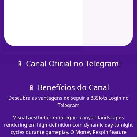
📱 Canal Oficial no Telegram!
📱 Benefícios do Canal
Descubra as vantagens de seguir a 88Slots Login no
Telegram
Visual aesthetics empregam canyon landscapes
rendering em high-definition com dynamic day-to-night
cycles durante gameplay. O Money Respin feature