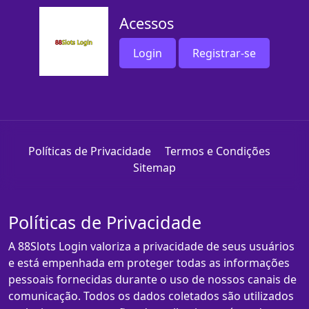
Acessos
Login
Registrar-se
Políticas de Privacidade
Termos e Condições
Sitemap
Políticas de Privacidade
A 88Slots Login valoriza a privacidade de seus usuários
e está empenhada em proteger todas as informações
pessoais fornecidas durante o uso de nossos canais de
comunicação. Todos os dados coletados são utilizados