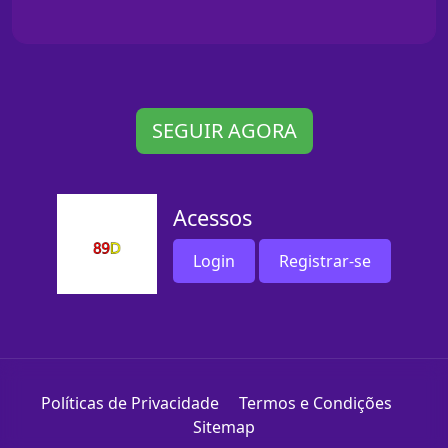
SEGUIR AGORA
Acessos
Login
Registrar-se
Políticas de Privacidade
Termos e Condições
Sitemap