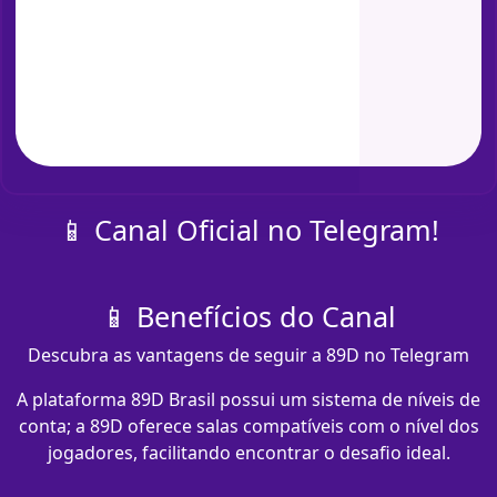
📱 Canal Oficial no Telegram!
📱 Benefícios do Canal
Descubra as vantagens de seguir a 89D no Telegram
A plataforma 89D Brasil possui um sistema de níveis de
conta; a 89D oferece salas compatíveis com o nível dos
jogadores, facilitando encontrar o desafio ideal.