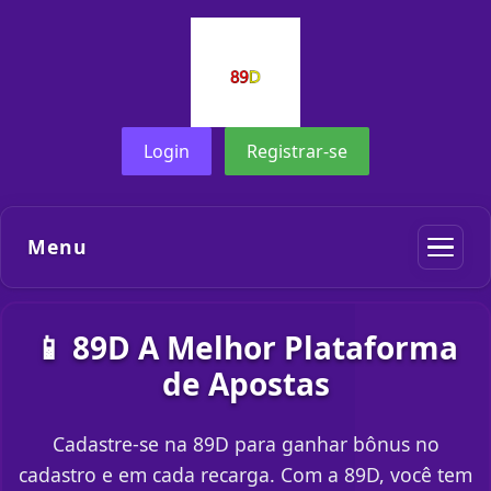
Login
Registrar-se
Menu
📱 89D A Melhor Plataforma
de Apostas
Cadastre-se na 89D para ganhar bônus no
cadastro e em cada recarga. Com a 89D, você tem