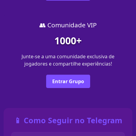
👥 Comunidade VIP
1000+
Junte-se a uma comunidade exclusiva de
jogadores e compartilhe experiências!
Entrar Grupo
📱 Como Seguir no Telegram