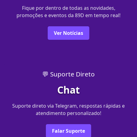
Fique por dentro de todas as novidades,
promoções e eventos da 89D em tempo real!
Ver Notícias
💬 Suporte Direto
Chat
Suporte direto via Telegram, respostas rápidas e
atendimento personalizado!
Falar Suporte